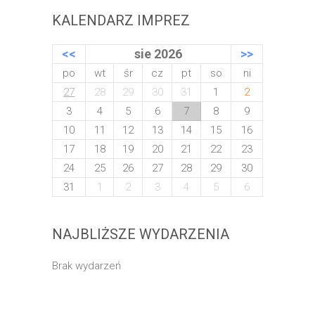
KALENDARZ IMPREZ
<<
sie 2026
>>
po
wt
śr
cz
pt
so
ni
27
28
29
30
31
1
2
3
4
5
6
7
8
9
10
11
12
13
14
15
16
17
18
19
20
21
22
23
24
25
26
27
28
29
30
31
1
2
3
4
5
6
NAJBLIŻSZE WYDARZENIA
Brak wydarzeń