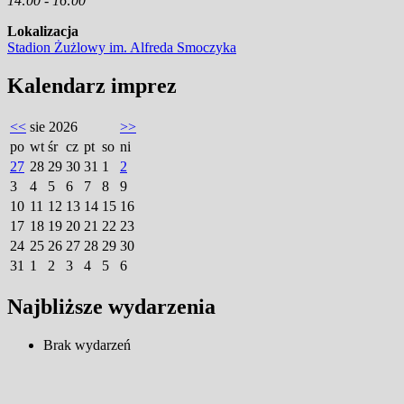
14:00 - 16:00
Lokalizacja
Stadion Żużlowy im. Alfreda Smoczyka
Kalendarz imprez
<<
sie 2026
>>
po
wt
śr
cz
pt
so
ni
27
28
29
30
31
1
2
3
4
5
6
7
8
9
10
11
12
13
14
15
16
17
18
19
20
21
22
23
24
25
26
27
28
29
30
31
1
2
3
4
5
6
Najbliższe wydarzenia
Brak wydarzeń