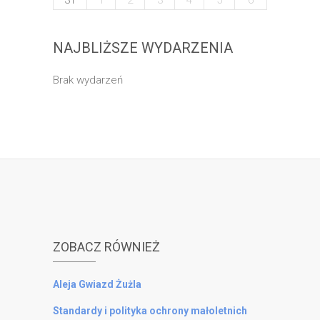
31
1
2
3
4
5
6
NAJBLIŻSZE WYDARZENIA
Brak wydarzeń
ZOBACZ RÓWNIEŻ
Aleja Gwiazd Żużla
Standardy i polityka ochrony małoletnich