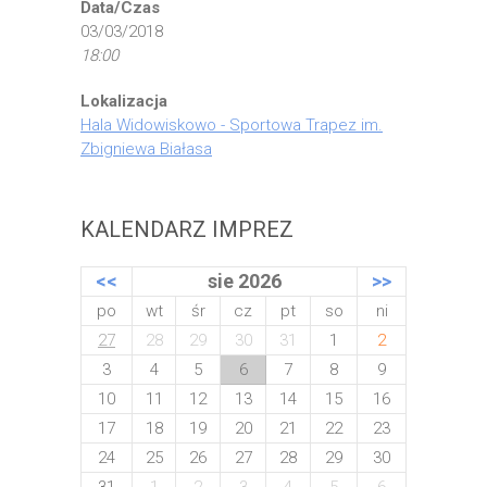
Data/Czas
03/03/2018
18:00
Lokalizacja
Hala Widowiskowo - Sportowa Trapez im.
Zbigniewa Białasa
KALENDARZ IMPREZ
<<
sie 2026
>>
po
wt
śr
cz
pt
so
ni
27
28
29
30
31
1
2
3
4
5
6
7
8
9
10
11
12
13
14
15
16
17
18
19
20
21
22
23
24
25
26
27
28
29
30