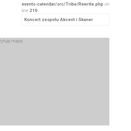
events-calendar/src/Tribe/Rewrite.php
on
line
210
Koncert zespołu Akcent i Skaner
ytuję mapę...