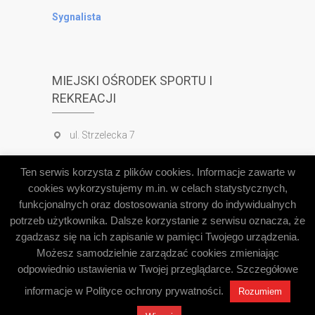
Sygnalista
MIEJSKI OŚRODEK SPORTU I
REKREACJI
ul. Strzelecka 7
tel. 65 520 56 40
Ten serwis korzysta z plików cookies. Informacje zawarte w
tel. 503 830 823
cookies wykorzystujemy m.in. w celach statystycznych,
funkcjonalnych oraz dostosowania strony do indywidualnych
potrzeb użytkownika. Dalsze korzystanie z serwisu oznacza, że
Deklaracja dostępności
zgadzasz się na ich zapisanie w pamięci Twojego urządzenia.
Możesz samodzielnie zarządzać cookies zmieniając
odpowiednio ustawienia w Twojej przeglądarce. Szczegółowe
© 2026
Miejski Ośrodek Sportu i Rekreacji w
informacje w Polityce ochrony prywatności.
Rozumiem
Lesznie
| Designed by:
Theme Freesia
| Powered