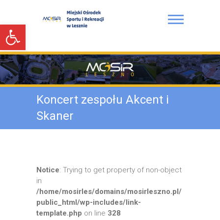
S
k
Open toolbar
i
p
t
Miejski Ośrodek Sportu i
o
Rekreacji w Lesznie
c
o
n
Koncert zespołu Akcent i
t
e
Skaner
n
t
Notice
: Trying to get property of non-object
in
/home/mosirles/domains/mosirleszno.pl/
public_html/wp-includes/link-
template.php
on line
328