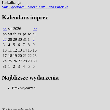
Lokalizacja
Sala Sportowa Ćwicznia im. Jana Pawlaka
Kalendarz imprez
<<
sie 2026
>>
po
wt
śr
cz
pt
so
ni
27
28
29
30
31
1
2
3
4
5
6
7
8
9
10
11
12
13
14
15
16
17
18
19
20
21
22
23
24
25
26
27
28
29
30
31
1
2
3
4
5
6
Najbliższe wydarzenia
Brak wydarzeń