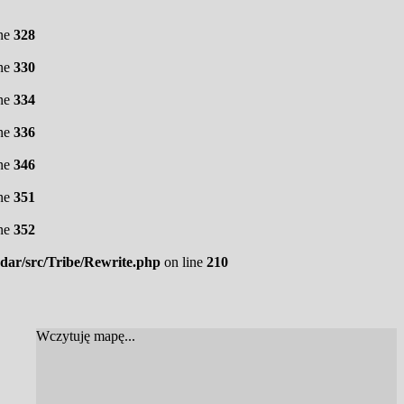
ine
328
ine
330
ine
334
ine
336
ine
346
ine
351
ine
352
ndar/src/Tribe/Rewrite.php
on line
210
Wczytuję mapę...