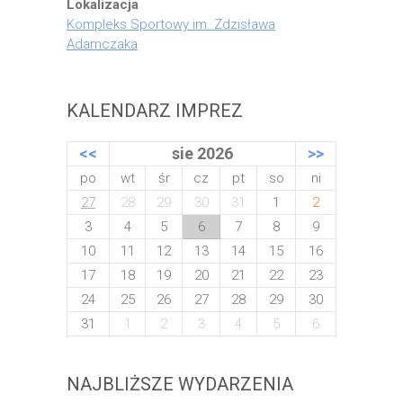
Lokalizacja
Kompleks Sportowy im. Zdzisława
Adamczaka
KALENDARZ IMPREZ
<<
sie 2026
>>
po
wt
śr
cz
pt
so
ni
27
28
29
30
31
1
2
3
4
5
6
7
8
9
10
11
12
13
14
15
16
17
18
19
20
21
22
23
24
25
26
27
28
29
30
31
1
2
3
4
5
6
NAJBLIŻSZE WYDARZENIA