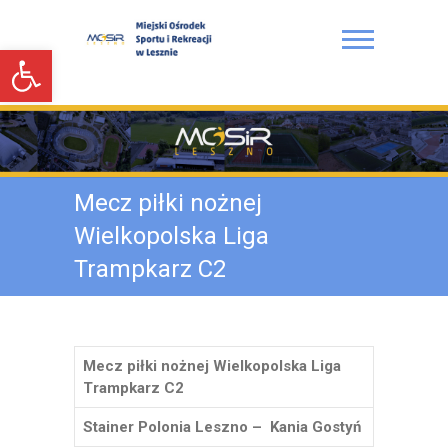
S
k
Open toolbar
i
p
t
Miejski Ośrodek Sportu i
o
Rekreacji w Lesznie
c
o
n
Mecz piłki nożnej
t
e
Wielkopolska Liga
n
Trampkarz C2
t
Mecz piłki nożnej Wielkopolska Liga
Trampkarz C2
Stainer Polonia Leszno – Kania Gostyń