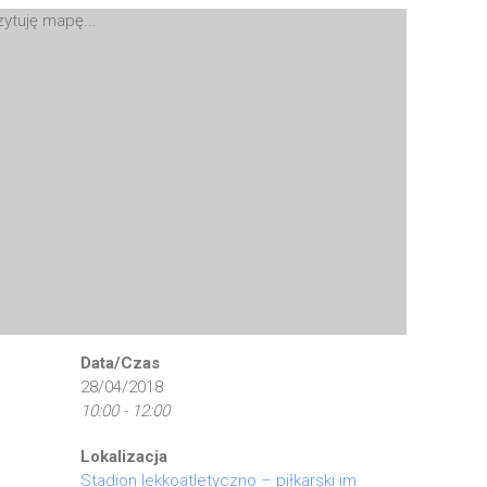
ytuję mapę...
Data/Czas
28/04/2018
10:00 - 12:00
Lokalizacja
Stadion lekkoatletyczno – piłkarski im