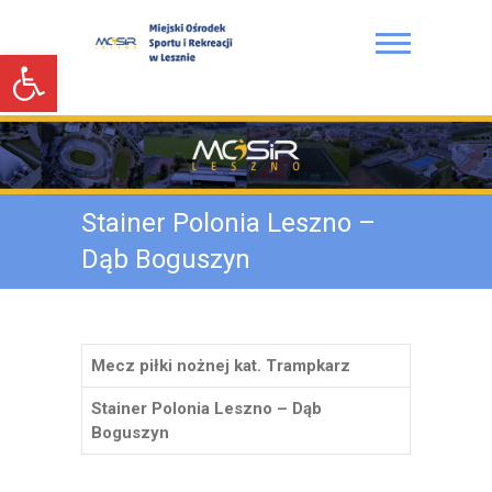
S
k
Open toolbar
i
p
t
Miejski Ośrodek Sportu i
o
Rekreacji w Lesznie
c
o
n
Stainer Polonia Leszno –
t
e
Dąb Boguszyn
n
t
Mecz piłki nożnej kat. Trampkarz
Stainer Polonia Leszno – Dąb
Boguszyn