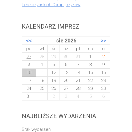
Leszczyńskich Olimpijczyków
KALENDARZ IMPREZ
<<
sie 2026
>>
po
wt
śr
cz
pt
so
ni
27
28
29
30
31
1
2
3
4
5
6
7
8
9
10
11
12
13
14
15
16
17
18
19
20
21
22
23
24
25
26
27
28
29
30
31
1
2
3
4
5
6
NAJBLIŻSZE WYDARZENIA
Brak wydarzeń