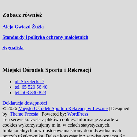
Zobacz również
Aleja Gwiazd Żużla
Standardy i polityka ochrony małoletnich
Sygnalista
Miejski Ośrodek Sportu i Rekreacji
ul. Strzelecka 7
tel. 65 520 56 40
tel. 503 830 823
Deklaracja dostępności
© 2026
Miejski Ośrodek Sportu i Rekreacji w Lesznie
| Designed
by:
Theme Freesia
| Powered by:
WordPress
Ten serwis korzysta z plików cookies. Informacje zawarte w
cookies wykorzystujemy m.in. w celach statystycznych,
funkcjonalnych oraz dostosowania strony do indywidualnych
potrzeb użytkownika. Dalsze korzystanie z serwisu oznacza, że