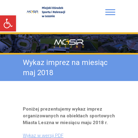
S
k
Open toolbar
i
p
t
Miejski Ośrodek Sportu i
o
Rekreacji w Lesznie
c
o
n
Wykaz imprez na miesiąc
t
e
maj 2018
n
t
Poniżej prezentujemy wykaz imprez
organizowanych na obiektach sportowych
Miasta Leszna w miesiącu maju 2018 r.
Wykaz w wersji PDF