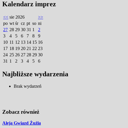
Kalendarz imprez
<<
sie 2026
>>
po
wt
śr
cz
pt
so
ni
27
28
29
30
31
1
2
3
4
5
6
7
8
9
10
11
12
13
14
15
16
17
18
19
20
21
22
23
24
25
26
27
28
29
30
31
1
2
3
4
5
6
Najbliższe wydarzenia
Brak wydarzeń
Zobacz również
Aleja Gwiazd Żużla