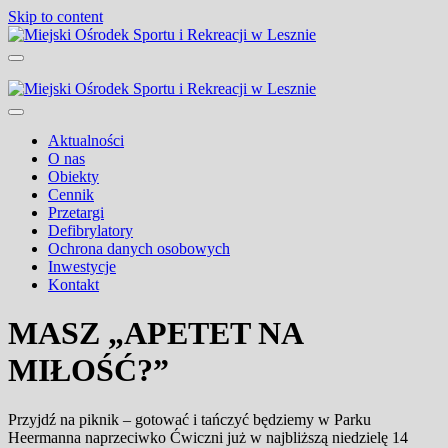
Skip to content
Miejski Ośrodek Sportu i Rekreacji w
Lesznie
Aktualności
O nas
Obiekty
Cennik
Przetargi
Defibrylatory
Ochrona danych osobowych
Inwestycje
Kontakt
MASZ „APETET NA
MIŁOŚĆ?”
Przyjdź na piknik – gotować i tańczyć będziemy w Parku
Heermanna naprzeciwko Ćwiczni już w najbliższą niedzielę 14