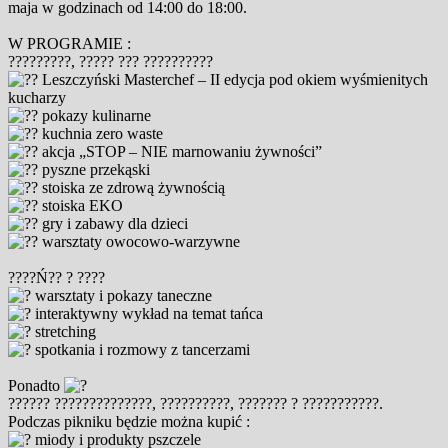
maja w godzinach od 14:00 do 18:00.
W PROGRAMIE :
?????????, ????? ??? ??????????
Leszczyński Masterchef – II edycja pod okiem wyśmienitych
kucharzy
pokazy kulinarne
kuchnia zero waste
akcja „STOP – NIE marnowaniu żywności”
pyszne przekąski
stoiska ze zdrową żywnością
stoiska EKO
gry i zabawy dla dzieci
warsztaty owocowo-warzywne
????Ń?? ? ????
warsztaty i pokazy taneczne
interaktywny wykład na temat tańca
stretching
spotkania i rozmowy z tancerzami
Ponadto
?????? ??????????????, ??????????, ??????? ? ???????????.
Podczas pikniku będzie można kupić :
miody i produkty pszczele