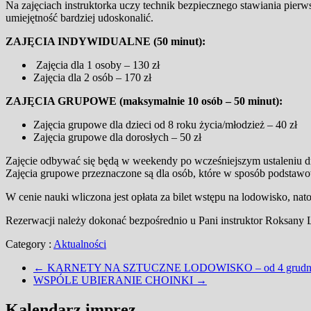
Na zajęciach instruktorka uczy technik bezpiecznego stawiania pierws
umiejętność bardziej udoskonalić.
ZAJĘCIA INDYWIDUALNE (50 minut):
Zajęcia dla 1 osoby – 130 zł
Zajęcia dla 2 osób – 170 zł
ZAJĘCIA GRUPOWE (maksymalnie 10 osób – 50 minut):
Zajęcia grupowe dla dzieci od 8 roku życia/młodzież – 40 zł
Zajęcia grupowe dla dorosłych – 50 zł
Zajęcie odbywać się będą w weekendy po wcześniejszym ustaleniu dn
Zajęcia grupowe przeznaczone są dla osób, które w sposób podstaw
W cenie nauki wliczona jest opłata za bilet wstępu na lodowisko, na
Rezerwacji należy dokonać bezpośrednio u Pani instruktor Roksany L
Category :
Aktualności
←
KARNETY NA SZTUCZNE LODOWISKO – od 4 grudn
WSPÓLE UBIERANIE CHOINKI
→
Kalendarz imprez