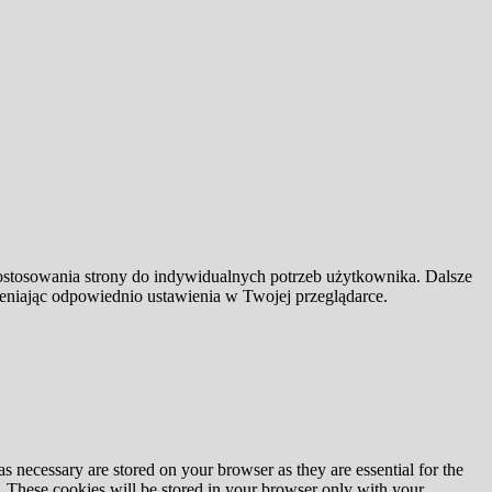
dostosowania strony do indywidualnych potrzeb użytkownika. Dalsze
ieniając odpowiednio ustawienia w Twojej przeglądarce.
s necessary are stored on your browser as they are essential for the
e. These cookies will be stored in your browser only with your