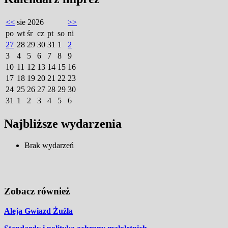
<<
sie 2026
>>
po
wt
śr
cz
pt
so
ni
27
28
29
30
31
1
2
3
4
5
6
7
8
9
10
11
12
13
14
15
16
17
18
19
20
21
22
23
24
25
26
27
28
29
30
31
1
2
3
4
5
6
Najbliższe wydarzenia
Brak wydarzeń
Zobacz również
Aleja Gwiazd Żużla