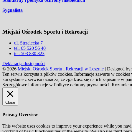
Standardy i polityka ochrony małoletnich
Sygnalista
Miejski Ośrodek Sportu i Rekreacji
ul. Strzelecka 7
tel. 65 520 56 40
tel. 503 830 823
Deklaracja dostępności
© 2026
Miejski Ośrodek Sportu i Rekreacji w Lesznie
| Designed by
Ten serwis korzysta z plików cookies. Informacje zawarte w cookies
korzystanie z serwisu oznacza, że zgadzasz się na ich zapisanie w 
Szczegółowe informacje w Polityce ochrony prywatności.
Rozumiem
Close
Privacy Overview
This website uses cookies to improve your experience while you navigat
working of basic functionalities of the website. We also use third-pa