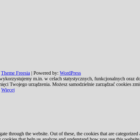
:
Theme Freesia
| Powered by:
WordPress
 wykorzystujemy m.in. w celach statystycznych, funkcjonalnych oraz 
pamięci Twojego urządzenia. Możesz samodzielnie zarządzać cookies zm
Więcej
e through the website. Out of these, the cookies that are categorized a
rty cookies that help us analyze and understand how you use this websit