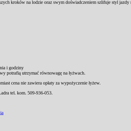
zych kroków na lodzie oraz swym doświadczeniem szlifuje styl jazdy na
ia i godziny
owy potrafią utrzymać równowagę na łyżwach.
tomiast cena nie zawiera opłaty za wypożyczenie łyżew.
adra tel. kom. 509-936-053.
ia