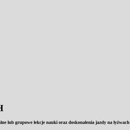
znie
H
alne lub grupowe lekcje nauki oraz doskonalenia jazdy na łyżwac