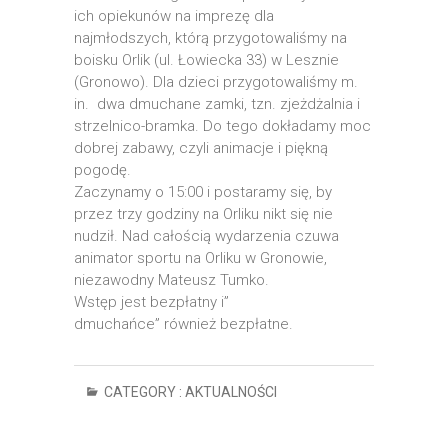
ich opiekunów na imprezę dla
najmłodszych, którą przygotowaliśmy na
boisku Orlik (ul. Łowiecka 33) w Lesznie
(Gronowo). Dla dzieci przygotowaliśmy m.
in. dwa dmuchane zamki, tzn. zjeżdżalnia i
strzelnico-bramka. Do tego dokładamy moc
dobrej zabawy, czyli animacje i piękną
pogodę.
Zaczynamy o 15:00 i postaramy się, by
przez trzy godziny na Orliku nikt się nie
nudził. Nad całością wydarzenia czuwa
animator sportu na Orliku w Gronowie,
niezawodny Mateusz Tumko.
Wstęp jest bezpłatny i”
dmuchańce” również bezpłatne.
CATEGORY :
AKTUALNOŚCI