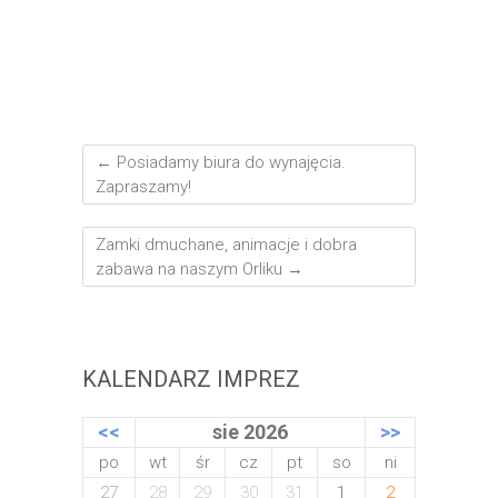
←
Posiadamy biura do wynajęcia.
Zapraszamy!
Zamki dmuchane, animacje i dobra
zabawa na naszym Orliku
→
KALENDARZ IMPREZ
<<
sie 2026
>>
po
wt
śr
cz
pt
so
ni
27
28
29
30
31
1
2