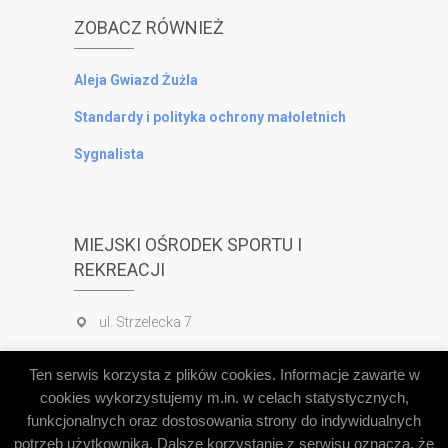
ZOBACZ RÓWNIEŻ
Aleja Gwiazd Żużla
Standardy i polityka ochrony małoletnich
Sygnalista
MIEJSKI OŚRODEK SPORTU I
REKREACJI
ul. Strzelecka 7
tel. 65 520 56 40
Ten serwis korzysta z plików cookies. Informacje zawarte w
tel. 503 830 823
cookies wykorzystujemy m.in. w celach statystycznych,
funkcjonalnych oraz dostosowania strony do indywidualnych
potrzeb użytkownika. Dalsze korzystanie z serwisu oznacza, że