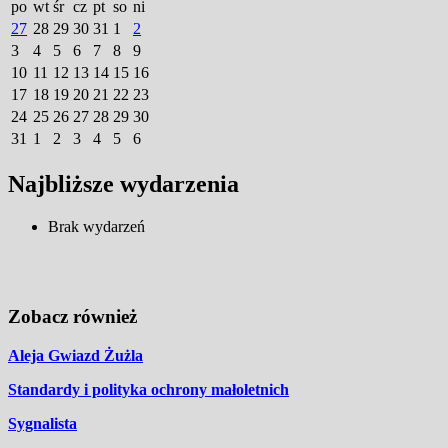
po
wt
śr
cz
pt
so
ni
27
28
29
30
31
1
2
3
4
5
6
7
8
9
10
11
12
13
14
15
16
17
18
19
20
21
22
23
24
25
26
27
28
29
30
31
1
2
3
4
5
6
Najbliższe wydarzenia
Brak wydarzeń
Zobacz również
Aleja Gwiazd Żużla
Standardy i polityka ochrony małoletnich
Sygnalista