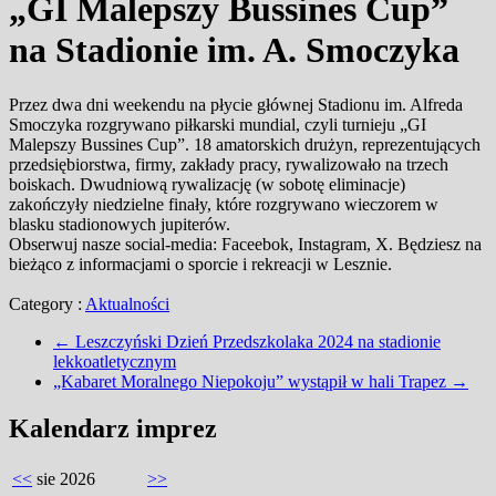
„GI Malepszy Bussines Cup”
na Stadionie im. A. Smoczyka
Przez dwa dni weekendu na płycie głównej Stadionu im. Alfreda
Smoczyka rozgrywano piłkarski mundial, czyli turnieju „GI
Malepszy Bussines Cup”. 18 amatorskich drużyn, reprezentujących
przedsiębiorstwa, firmy, zakłady pracy, rywalizowało na trzech
boiskach. Dwudniową rywalizację (w sobotę eliminacje)
zakończyły niedzielne finały, które rozgrywano wieczorem w
blasku stadionowych jupiterów.
Obserwuj nasze social-media: Faceebok, Instagram, X. Będziesz na
bieżąco z informacjami o sporcie i rekreacji w Lesznie.
Category :
Aktualności
←
Leszczyński Dzień Przedszkolaka 2024 na stadionie
lekkoatletycznym
„Kabaret Moralnego Niepokoju” wystąpił w hali Trapez
→
Kalendarz imprez
<<
sie 2026
>>