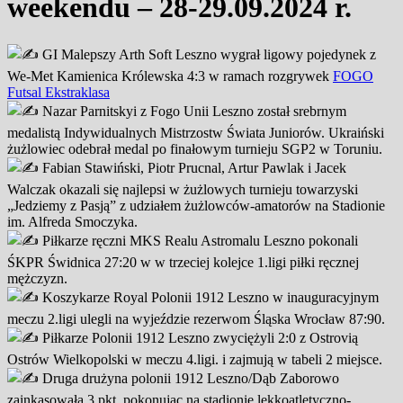
weekendu – 28-29.09.2024 r.
GI Malepszy Arth Soft Leszno w
ygrał ligowy pojedynek z
We-Met Kamienica Królewska 4:3 w ramach rozgrywek
FOGO
Futsal Ekstraklasa
Nazar Parnitskyi z Fogo Unii Leszno został srebrnym
medalistą Indywidualnych Mistrzostw Świata Juniorów. Ukraiński
żużlowiec odebrał medal po finałowym turnieju SGP2 w Toruniu.
Fabian Stawiński, Piotr Prucnal, Artur Pawlak i Jacek
Walczak okazali się najlepsi w żużlowych turnieju towarzyski
„Jedziemy z Pasją” z udziałem żużlowców-amatorów na Stadionie
im. Alfreda Smoczyka.
Piłkarze ręczni MKS Realu Astromalu Leszno pokonali
ŚKPR Świdnica 27:20 w w trzeciej kolejce 1.ligi piłki ręcznej
mężczyzn.
Koszykarze Royal Polonii 1912 Leszno w inauguracyjnym
meczu 2.ligi ulegli na wyjeździe rezerwom Śląska Wrocław 87:90.
Piłkarze Polonii 1912 Leszno zwyciężyli 2:0 z Ostrovią
Ostrów Wielkopolski w meczu 4.ligi. i zajmują w tabeli 2 miejsce.
Druga drużyna polonii 1912 Leszno/Dąb Zaborowo
zainkasowała 3 pkt, pokonując na stadionie lekkoatletyczno-