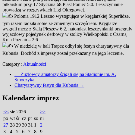
piłkarskim przy 17 Stycznia 68 Piast Poniec 5:0. Leszczynianie
prowadzą w rozgrywkach Ligi Okręgowej.
Polonia 1912 Leszno występująca w kręglarskiej Superlidze,
tym razem radziła sobie ze zmiennym szczęściem. Kręglarze
wygrali mecz z Stalą Pleszew 6:2, natomiast leszczynianki przegrały
wyjazdowy pojedynek derbowy w stolicy Wielkopolski z Czarną
Kula Poznań – 2:6.
W niedzielę w hali Trapez odbył się festyn charytatywny dla
Kubusia. Dochód z imprezy został przekazany na jego leczenie.
Category :
Aktualności
←
Żużlowcy-amatorzy ścigali się na Stadionie im. A.
Smoczyka
Charytatywny festyn dla Kubusia
→
Kalendarz imprez
<<
sie 2026
>>
po
wt
śr
cz
pt
so
ni
27
28
29
30
31
1
2
3
4
5
6
7
8
9