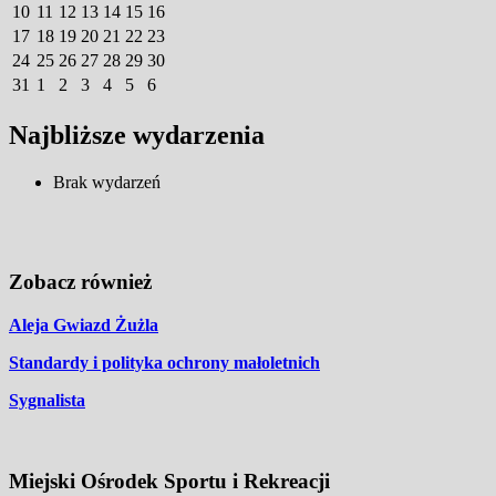
10
11
12
13
14
15
16
17
18
19
20
21
22
23
24
25
26
27
28
29
30
31
1
2
3
4
5
6
Najbliższe wydarzenia
Brak wydarzeń
Zobacz również
Aleja Gwiazd Żużla
Standardy i polityka ochrony małoletnich
Sygnalista
Miejski Ośrodek Sportu i Rekreacji