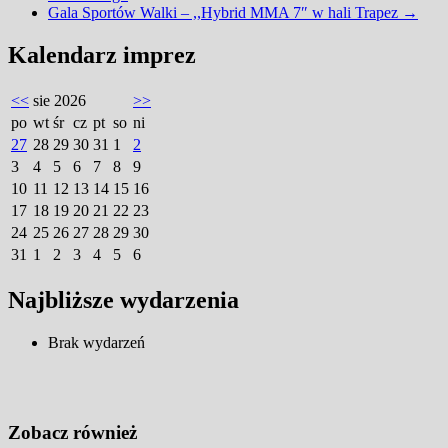
Gala Sportów Walki – ,,Hybrid MMA 7″ w hali Trapez
→
Kalendarz imprez
<<
sie 2026
>>
po
wt
śr
cz
pt
so
ni
27
28
29
30
31
1
2
3
4
5
6
7
8
9
10
11
12
13
14
15
16
17
18
19
20
21
22
23
24
25
26
27
28
29
30
31
1
2
3
4
5
6
Najbliższe wydarzenia
Brak wydarzeń
Zobacz również