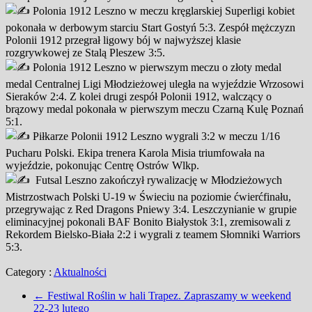
Polonia 1912 Leszno w meczu kręglarskiej Superligi kobiet
pokonała w derbowym starciu Start Gostyń 5:3. Zespół mężczyzn
Polonii 1912 przegrał ligowy bój w najwyższej klasie
rozgrywkowej ze Stalą Pleszew 3:5.
Polonia 1912 Leszno
w pierwszym meczu o złoty medal
medal Centralnej Ligi Młodzieżowej uległa na wyjeździe Wrzosowi
Sieraków 2:4. Z kolei drugi zespół Polonii 1912, walczący o
brązowy medal pokonała w pierwszym meczu Czarną Kulę Poznań
5:1.
Piłkarze Polonii 1912 Leszno wygrali 3:2 w meczu 1/16
Pucharu Polski. Ekipa trenera Karola Misia triumfowała na
wyjeździe, pokonując Centrę Ostrów Wlkp.
Futsal Leszno zakończył rywalizację w Młodzieżowych
Mistrzostwach Polski U-19 w Świeciu na poziomie ćwierćfinału,
przegrywając z Red Dragons Pniewy 3:4. Leszczynianie w grupie
eliminacyjnej pokonali BAF Bonito Białystok 3:1, zremisowali z
Rekordem Bielsko-Biała 2:2 i wygrali z teamem Słomniki Warriors
5:3.
Category :
Aktualności
←
Festiwal Roślin w hali Trapez. Zapraszamy w weekend
22-23 lutego