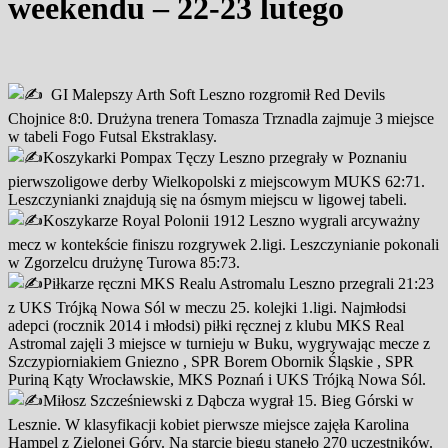
weekendu – 22-23 lutego
GI Malepszy Arth Soft Leszno rozgromił Red Devils
Chojnice 8:0. Drużyna trenera Tomasza Trznadla zajmuje 3 miejsce
w tabeli Fogo Futsal Ekstraklasy.
Koszykarki Pompax Tęczy Leszno przegrały w Poznaniu
pierwszoligowe derby Wielkopolski z miejscowym MUKS 62:71.
Leszczynianki znajdują się na ósmym miejscu w ligowej tabeli.
Koszykarze Royal Polonii 1912 Leszno wygrali arcyważny
mecz w kontekście finiszu rozgrywek 2.ligi. Leszczynianie pokonali
w Zgorzelcu drużynę Turowa 85:73.
Piłkarze ręczni MKS Realu Astromalu Leszno przegrali 21:23
z UKS Trójką Nowa Sól w meczu 25. kolejki 1.ligi. Najmłodsi
adepci (rocznik 2014 i młodsi) piłki ręcznej z klubu MKS Real
Astromal zajęli 3 miejsce w turnieju w Buku, wygrywając mecze z
Szczypiorniakiem Gniezno , SPR Borem Obornik Śląskie , SPR
Puriną Kąty Wrocławskie, MKS Poznań i UKS Trójką Nowa Sól.
Miłosz Szcześniewski z Dąbcza wygrał 15. Bieg Górski w
Lesznie. W klasyfikacji kobiet pierwsze miejsce zajęła Karolina
Hampel z Zielonej Góry. Na starcie biegu stanęło 270 uczestników.