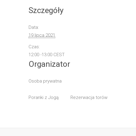
Szczegóły
Data:
19 lipca 2021
Czas:
12:00 -13:00
CEST
Organizator
Osoba prywatna
Poranki z Jogą
Rezerwacja torów