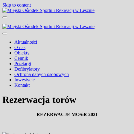
Skip to content
Miejski Ośrodek Sportu i Rekreacji w
Lesznie
Aktualności
O nas
Obiekty
Cennik
Przetargi
Defibrylatory
Ochrona danych osobowych
Inwestycje
Kontakt
Rezerwacja torów
REZERWACJE MOSiR 2021