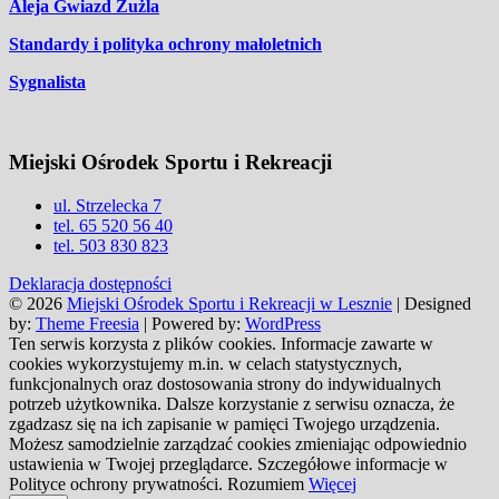
Aleja Gwiazd Żużla
Standardy i polityka ochrony małoletnich
Sygnalista
Miejski Ośrodek Sportu i Rekreacji
ul. Strzelecka 7
tel. 65 520 56 40
tel. 503 830 823
Deklaracja dostępności
© 2026
Miejski Ośrodek Sportu i Rekreacji w Lesznie
| Designed
by:
Theme Freesia
| Powered by:
WordPress
Ten serwis korzysta z plików cookies. Informacje zawarte w
cookies wykorzystujemy m.in. w celach statystycznych,
funkcjonalnych oraz dostosowania strony do indywidualnych
potrzeb użytkownika. Dalsze korzystanie z serwisu oznacza, że
zgadzasz się na ich zapisanie w pamięci Twojego urządzenia.
Możesz samodzielnie zarządzać cookies zmieniając odpowiednio
ustawienia w Twojej przeglądarce. Szczegółowe informacje w
Polityce ochrony prywatności.
Rozumiem
Więcej