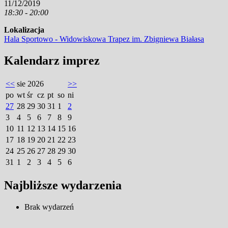
11/12/2019
18:30 - 20:00
Lokalizacja
Hala Sportowo - Widowiskowa Trapez im. Zbigniewa Białasa
Kalendarz imprez
<<
sie 2026
>>
po
wt
śr
cz
pt
so
ni
27
28
29
30
31
1
2
3
4
5
6
7
8
9
10
11
12
13
14
15
16
17
18
19
20
21
22
23
24
25
26
27
28
29
30
31
1
2
3
4
5
6
Najbliższe wydarzenia
Brak wydarzeń