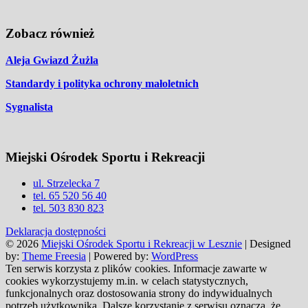
Zobacz również
Aleja Gwiazd Żużla
Standardy i polityka ochrony małoletnich
Sygnalista
Miejski Ośrodek Sportu i Rekreacji
ul. Strzelecka 7
tel. 65 520 56 40
tel. 503 830 823
Deklaracja dostępności
© 2026
Miejski Ośrodek Sportu i Rekreacji w Lesznie
| Designed
by:
Theme Freesia
| Powered by:
WordPress
Ten serwis korzysta z plików cookies. Informacje zawarte w
cookies wykorzystujemy m.in. w celach statystycznych,
funkcjonalnych oraz dostosowania strony do indywidualnych
potrzeb użytkownika. Dalsze korzystanie z serwisu oznacza, że