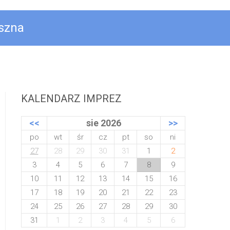
eszna
KALENDARZ IMPREZ
<<
sie 2026
>>
po
wt
śr
cz
pt
so
ni
27
28
29
30
31
1
2
3
4
5
6
7
8
9
10
11
12
13
14
15
16
17
18
19
20
21
22
23
24
25
26
27
28
29
30
31
1
2
3
4
5
6