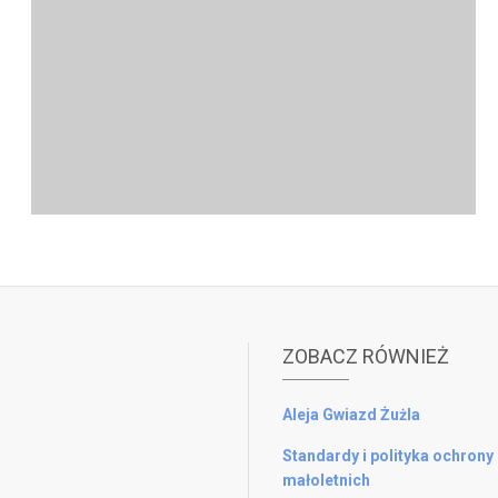
ZOBACZ RÓWNIEŻ
Aleja Gwiazd Żużla
Standardy i polityka ochrony
małoletnich