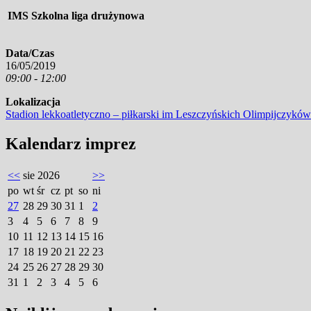
IMS Szkolna liga drużynowa
Data/Czas
16/05/2019
09:00 - 12:00
Lokalizacja
Stadion lekkoatletyczno – piłkarski im Leszczyńskich Olimpijczyków
Kalendarz imprez
<<
sie 2026
>>
po
wt
śr
cz
pt
so
ni
27
28
29
30
31
1
2
3
4
5
6
7
8
9
10
11
12
13
14
15
16
17
18
19
20
21
22
23
24
25
26
27
28
29
30
31
1
2
3
4
5
6