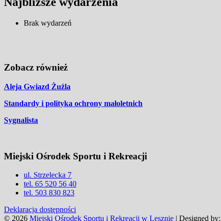
Najbliższe wydarzenia
Brak wydarzeń
Zobacz również
Aleja Gwiazd Żużla
Standardy i polityka ochrony małoletnich
Sygnalista
Miejski Ośrodek Sportu i Rekreacji
ul. Strzelecka 7
tel. 65 520 56 40
tel. 503 830 823
Deklaracja dostępności
© 2026
Miejski Ośrodek Sportu i Rekreacji w Lesznie
| Designed by