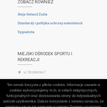
ZOBACZ RÓWNIEŻ
Aleja Gwiazd Żużla
Standardy i polityka ochrony małoletnich
Sygnalista
MIEJSKI OŚRODEK SPORTU I
REKREACJI
ul. Strzelecka 7
tel. 65 520 56 40
Ten serwis korzysta z plików cookies. Informacje zawarte w
tel. 503 830 823
cookies wykorzystujemy m.in. w celach statystycznych,
funkcjonalnych oraz dostosowania strony do indywidualnych
potrzeb użytkownika. Dalsze korzystanie z serwisu oznacza, że
Deklaracja dostępności
zgadzasz się na ich zapisanie w pamięci Twojego urządzenia.