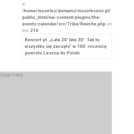
in
/home/mosirles/domains/mosirleszno.pl/
public_html/wp-content/plugins/the-
events-calendar/src/Tribe/Rewrite.php
on
line
210
Koncert pt. „Lata 20′ lata 30′. Tak to
wszystko się zaczęło” w 100. rocznicę
powrotu Leszna do Polski
ytuję mapę...