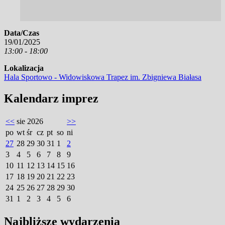
Data/Czas
19/01/2025
13:00 - 18:00
Lokalizacja
Hala Sportowo - Widowiskowa Trapez im. Zbigniewa Białasa
Kalendarz imprez
<<
sie 2026
>>
po
wt
śr
cz
pt
so
ni
27
28
29
30
31
1
2
3
4
5
6
7
8
9
10
11
12
13
14
15
16
17
18
19
20
21
22
23
24
25
26
27
28
29
30
31
1
2
3
4
5
6
Najbliższe wydarzenia