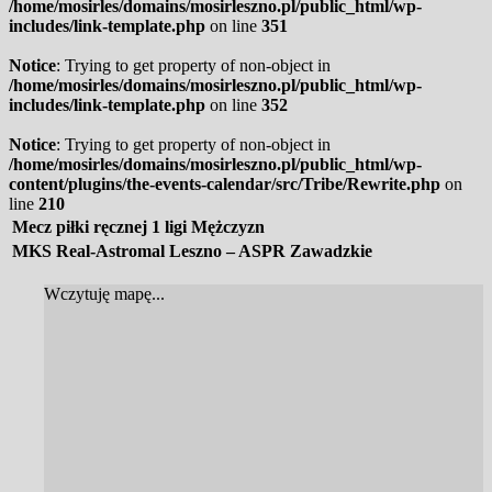
/home/mosirles/domains/mosirleszno.pl/public_html/wp-
includes/link-template.php
on line
351
Notice
: Trying to get property of non-object in
/home/mosirles/domains/mosirleszno.pl/public_html/wp-
includes/link-template.php
on line
352
Notice
: Trying to get property of non-object in
/home/mosirles/domains/mosirleszno.pl/public_html/wp-
content/plugins/the-events-calendar/src/Tribe/Rewrite.php
on
line
210
Mecz piłki ręcznej 1 ligi Mężczyzn
MKS Real-Astromal Leszno – ASPR Zawadzkie
Wczytuję mapę...