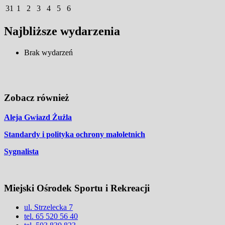
31
1
2
3
4
5
6
Najbliższe wydarzenia
Brak wydarzeń
Zobacz również
Aleja Gwiazd Żużla
Standardy i polityka ochrony małoletnich
Sygnalista
Miejski Ośrodek Sportu i Rekreacji
ul. Strzelecka 7
tel. 65 520 56 40