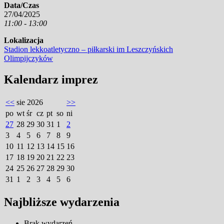
Data/Czas
27/04/2025
11:00 - 13:00
Lokalizacja
Stadion lekkoatletyczno – piłkarski im Leszczyńskich
Olimpijczyków
Kalendarz imprez
<<
sie 2026
>>
po
wt
śr
cz
pt
so
ni
27
28
29
30
31
1
2
3
4
5
6
7
8
9
10
11
12
13
14
15
16
17
18
19
20
21
22
23
24
25
26
27
28
29
30
31
1
2
3
4
5
6
Najbliższe wydarzenia
Brak wydarzeń