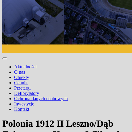
Aktualności
O nas
Obiekty
Cennik
Przetargi
Defibrylatory
Ochrona danych osobowych
Inwestycje
Kontakt
Polonia 1912 II Leszno/Dąb