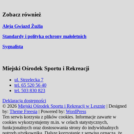
Zobacz również
Aleja Gwiazd Żużla
Standardy i polityka ochrony małoletnich
Sygnalista
Miejski Ośrodek Sportu i Rekreacji
ul. Strzelecka 7
tel. 65 520 56 40
tel. 503 830 823
Deklaracja dostępności
© 2026
Miejski Ośrodek Sportu i Rekreacji w Lesznie
| Designed
by:
Theme Freesia
| Powered by:
WordPress
Ten serwis korzysta z plików cookies. Informacje zawarte w
cookies wykorzystujemy m.in. w celach statystycznych,
funkcjonalnych oraz dostosowania strony do indywidualnych
potrzeb użytkownika. Dalsze korzystanie z serwisu oznacza, że