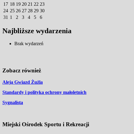
17
18
19
20
21
22
23
24
25
26
27
28
29
30
31
1
2
3
4
5
6
Najbliższe wydarzenia
Brak wydarzeń
Zobacz również
Aleja Gwiazd Żużla
Standardy i polityka ochrony małoletnich
Sygnalista
Miejski Ośrodek Sportu i Rekreacji