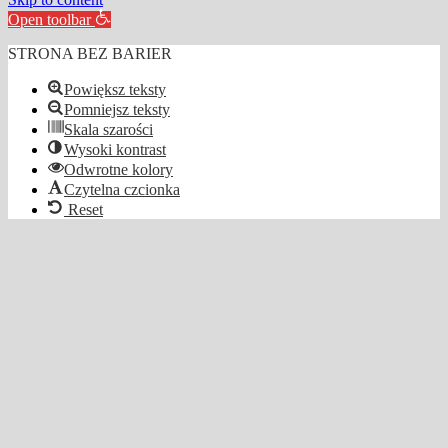
Open toolbar
STRONA BEZ BARIER
Powiększ teksty
Pomniejsz teksty
Skala szarości
Wysoki kontrast
Odwrotne kolory
Czytelna czcionka
Reset