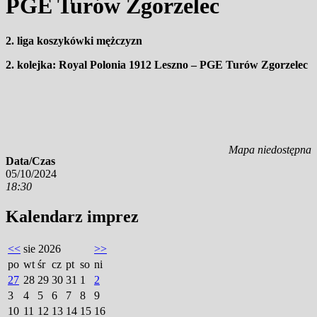
PGE Turów Zgorzelec
2. liga koszykówki mężczyzn
2. kolejka: Royal Polonia 1912 Leszno – PGE Turów Zgorzelec
Mapa niedostępna
Data/Czas
05/10/2024
18:30
Kalendarz imprez
<<
sie 2026
>>
po
wt
śr
cz
pt
so
ni
27
28
29
30
31
1
2
3
4
5
6
7
8
9
10
11
12
13
14
15
16