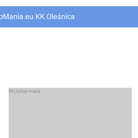
pMania.eu KK Oleśnica
Wczytuję mapę...