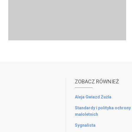
ZOBACZ RÓWNIEŻ
Aleja Gwiazd Żużla
Standardy i polityka ochrony
małoletnich
Sygnalista