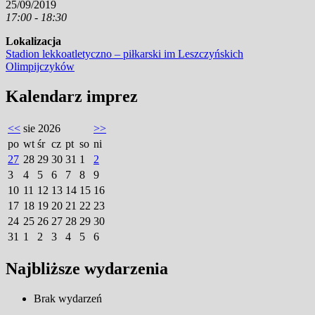
25/09/2019
17:00 - 18:30
Lokalizacja
Stadion lekkoatletyczno – piłkarski im Leszczyńskich
Olimpijczyków
Kalendarz imprez
<<
sie 2026
>>
po
wt
śr
cz
pt
so
ni
27
28
29
30
31
1
2
3
4
5
6
7
8
9
10
11
12
13
14
15
16
17
18
19
20
21
22
23
24
25
26
27
28
29
30
31
1
2
3
4
5
6
Najbliższe wydarzenia
Brak wydarzeń