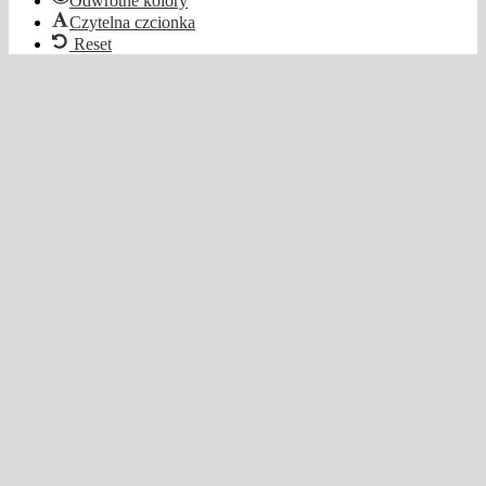
Odwrotne kolory
Czytelna czcionka
Reset