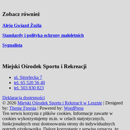
Zobacz również
Aleja Gwiazd Żużla
Standardy i polityka ochrony małoletnich
Sygnalista
Miejski Ośrodek Sportu i Rekreacji
ul. Strzelecka 7
tel. 65 520 56 40
tel. 503 830 823
Deklaracja dostępności
© 2026
Miejski Ośrodek Sportu i Rekreacji w Lesznie
| Designed
by:
Theme Freesia
| Powered by:
WordPress
Ten serwis korzysta z plików cookies. Informacje zawarte w
cookies wykorzystujemy m.in. w celach statystycznych,
funkcjonalnych oraz dostosowania strony do indywidualnych
potrzeb użytkownika. Dalsze korzystanie z serwisu oznacza, że